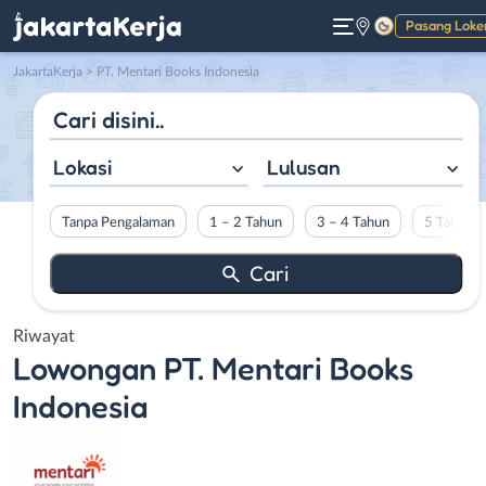
Pasang Loke
Gelap
JakartaKerja
>
PT. Mentari Books Indonesia
Lokasi
Lulusan
Tanpa Pengalaman
1 – 2 Tahun
3 – 4 Tahun
5 Tahun L
Riwayat
Lowongan
PT. Mentari Books
Indonesia