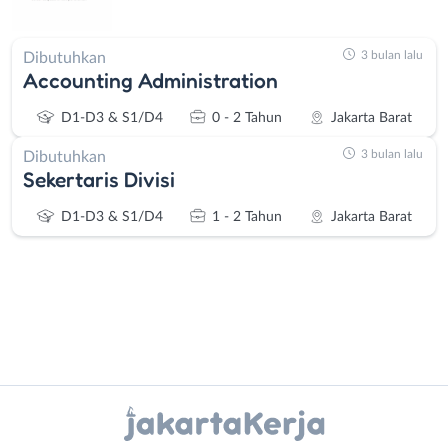
3 bulan lalu
Dibutuhkan
Accounting Administration
D1-D3 & S1/D4
0 - 2 Tahun
Jakarta Barat
3 bulan lalu
Dibutuhkan
Sekertaris Divisi
D1-D3 & S1/D4
1 - 2 Tahun
Jakarta Barat
Instagram
WhatsApp
Administrasi
Bebas
Ahli
(Remote
X - Twitter
Telegram
Gizi
Work)
Ahli
Bekasi
Kanal Lainnya..
Kecantikan
Bogor