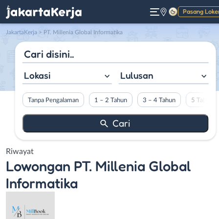
Pasang Loke
Gelap
JakartaKerja
>
PT. Millenia Global Informatika
Lokasi
Lulusan
Tanpa Pengalaman
1 – 2 Tahun
3 – 4 Tahun
5 Tahun L
Riwayat
Lowongan
PT. Millenia Global
Informatika