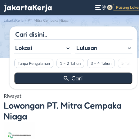
Pasang Loke
Gelap
JakartaKerja
>
PT. Mitra Cempaka Niaga
Lokasi
Lulusan
Tanpa Pengalaman
1 – 2 Tahun
3 – 4 Tahun
5 Tahun L
Riwayat
Lowongan
PT. Mitra Cempaka
Niaga