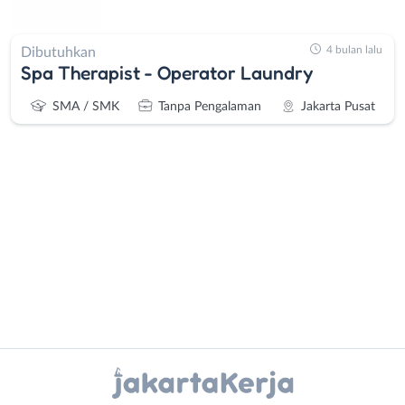
4 bulan lalu
Dibutuhkan
Spa Therapist - Operator Laundry
SMA / SMK
Tanpa Pengalaman
Jakarta Pusat
Administrasi
Bebas
Ahli
(Remote
Gizi
Work)
Ahli
Bekasi
Instagram
WhatsApp
Kecantikan
Bogor
Analis
Depok
X - Twitter
Telegram
/
Jakarta
Peneliti
Barat
Kanal Lainnya..
Animator
Jakarta