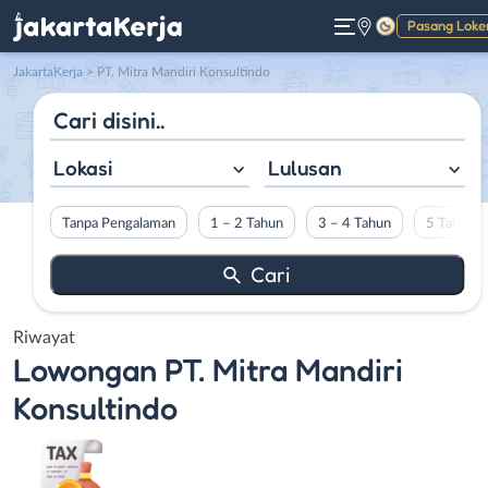
Pasang Loke
Gelap
JakartaKerja
>
PT. Mitra Mandiri Konsultindo
Lokasi
Lulusan
Tanpa Pengalaman
1 – 2 Tahun
3 – 4 Tahun
5 Tahun L
Riwayat
Lowongan
PT. Mitra Mandiri
Konsultindo