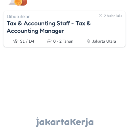
2 bulan lalu
Dibutuhkan
Tax & Accounting Staff - Tax &
Accounting Manager
S1 / D4
0 - 2 Tahun
Jakarta Utara
Administrasi
Bebas
Ahli
(Remote
Gizi
Work)
Instagram
WhatsApp
Ahli
Bekasi
Kecantikan
Bogor
X - Twitter
Telegram
Analis
Depok
/
Jakarta
Kanal Lainnya..
Peneliti
Barat