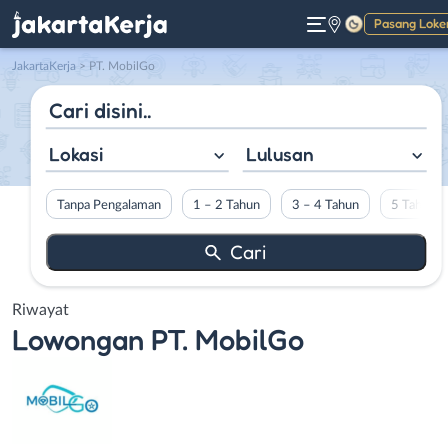
Pasang Loke
Gelap
JakartaKerja
>
PT. MobilGo
Lokasi
Lulusan
Tanpa Pengalaman
1 – 2 Tahun
3 – 4 Tahun
5 Tahun L
Riwayat
Lowongan
PT. MobilGo