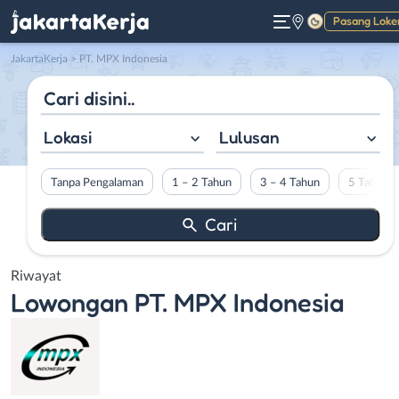
Pasang Loke
Gelap
JakartaKerja
>
PT. MPX Indonesia
Lokasi
Lulusan
Tanpa Pengalaman
1 – 2 Tahun
3 – 4 Tahun
5 Tahun L
Riwayat
Lowongan
PT. MPX Indonesia