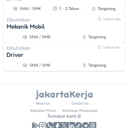
SMA / SMK
1 - 2 Tahun
Tangerang
3 tahun lalu
Dibutuhkan
Mekanik Mobil
SMA / SMK
Tangerang
3 tahun lalu
Dibutuhkan
Driver
SMA / SMK
Tangerang
Administrasi
Bebas
About Us
Contact Us
Ahli
(Remote
Kebijakan Privasi
Ketentuan Pemasangan
Gizi
Work)
Temukan kami di
Ahli
Bekasi
Kecantikan
Bogor