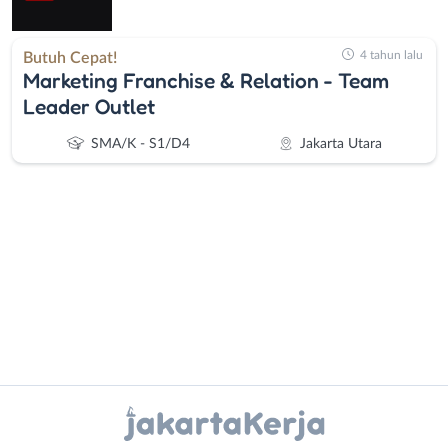
4 tahun lalu
Butuh Cepat!
Marketing Franchise & Relation - Team
Leader Outlet
SMA/K - S1/D4
Jakarta Utara
Administrasi
Bebas
Ahli
(Remote
Gizi
Work)
Instagram
WhatsApp
Ahli
Bekasi
Kecantikan
Bogor
X - Twitter
Telegram
Analis
Depok
/
Jakarta
Kanal Lainnya..
Peneliti
Barat