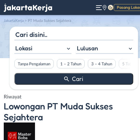
Pasang Loke
Gelap
JakartaKerja
>
PT Muda Sukses Sejahtera
Lokasi
Lulusan
Tanpa Pengalaman
1 – 2 Tahun
3 – 4 Tahun
5 Tahun L
Riwayat
Lowongan
PT Muda Sukses
Sejahtera