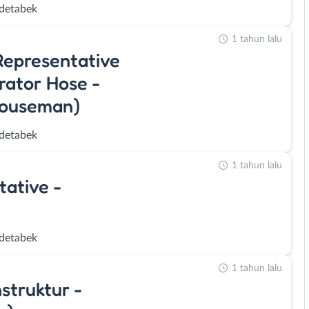
detabek
1 tahun lalu
Representative
erator Hose -
houseman)
detabek
1 tahun lalu
tative -
detabek
1 tahun lalu
struktur -