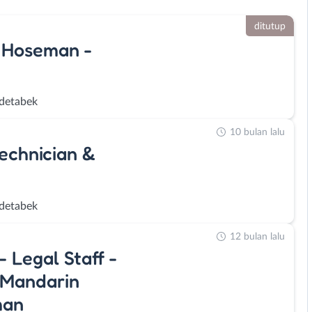
ditutup
- Hoseman -
detabek
10 bulan lalu
echnician &
detabek
12 bulan lalu
Legal Staff -
(Mandarin
man