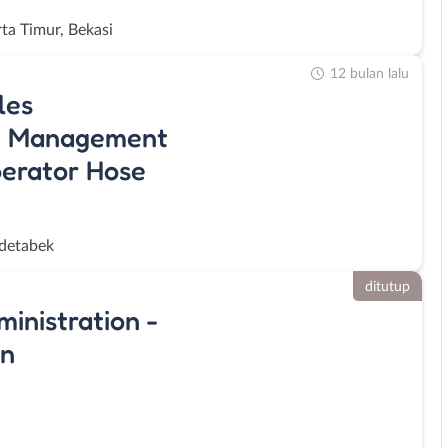
rta Timur, Bekasi
12 bulan lalu
les
ty Management
perator Hose
detabek
ditutup
ministration -
an