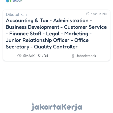
4 tahun lalu
Dibutuhkan
Accounting & Tax - Administration -
Business Development - Customer Service
- Finance Staff - Legal - Marketing -
Junior Relationship Officer - Office
Secretary - Quality Controller
SMA/K - S1/D4
Jabodetabek
Instagram
WhatsApp
Administrasi
Bebas
Ahli
(Remote
X - Twitter
Telegram
Gizi
Work)
Ahli
Bekasi
Kanal Lainnya..
Kecantikan
Bogor