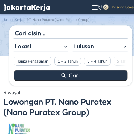
Pasang Loke
Gelap
JakartaKerja
>
PT. Nano Puratex (Nano Puratex Group)
Lokasi
Lulusan
Tanpa Pengalaman
1 – 2 Tahun
3 – 4 Tahun
5 Tahun L
Riwayat
Lowongan
PT. Nano Puratex
(Nano Puratex Group)