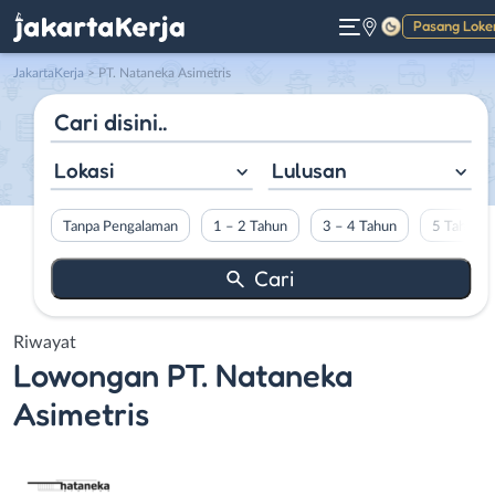
Pasang Loke
Gelap
JakartaKerja
>
PT. Nataneka Asimetris
Lokasi
Lulusan
Tanpa Pengalaman
1 – 2 Tahun
3 – 4 Tahun
5 Tahun L
Riwayat
Lowongan
PT. Nataneka
Asimetris