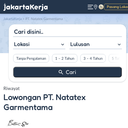
Pasang Loke
Gelap
JakartaKerja
>
PT. Natatex Garmentama
Lokasi
Lulusan
Tanpa Pengalaman
1 – 2 Tahun
3 – 4 Tahun
5 Tahun L
Riwayat
Lowongan
PT. Natatex
Garmentama