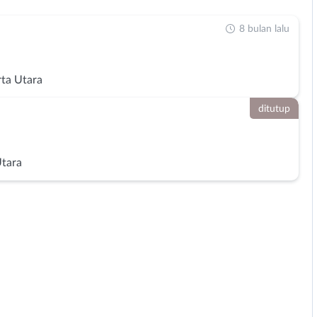
8 bulan lalu
rta Utara
ditutup
Utara