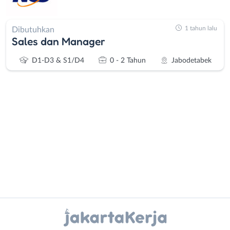
1 tahun lalu
Dibutuhkan
Sales dan Manager
D1-D3 & S1/D4
0 - 2 Tahun
Jabodetabek
Administrasi
Bebas
Ahli
(Remote
Gizi
Work)
Ahli
Bekasi
Instagram
WhatsApp
Kecantikan
Bogor
Analis
Depok
X - Twitter
Telegram
/
Jakarta
Peneliti
Barat
Kanal Lainnya..
Animator
Jakarta