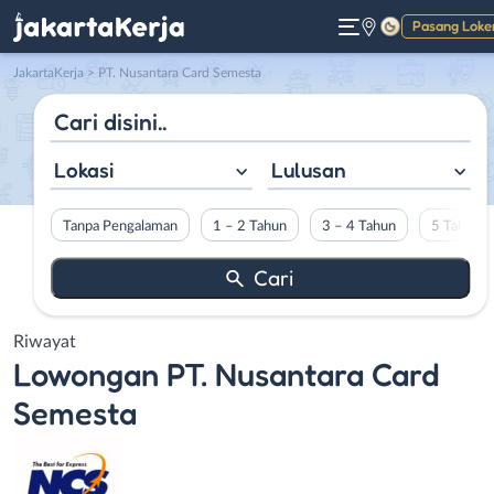
Pasang Loke
Gelap
JakartaKerja
>
PT. Nusantara Card Semesta
Lokasi
Lulusan
Tanpa Pengalaman
1 – 2 Tahun
3 – 4 Tahun
5 Tahun L
Riwayat
Lowongan
PT. Nusantara Card
Semesta