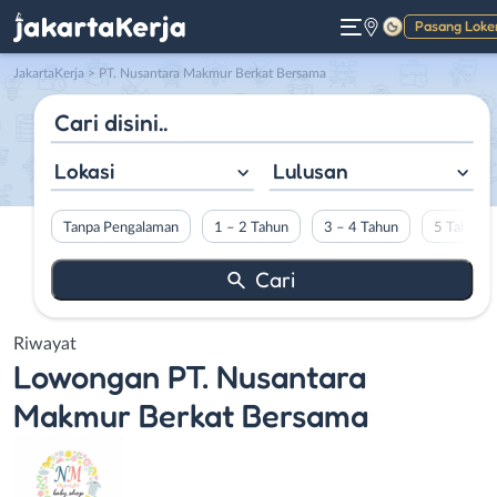
Pasang Loke
Gelap
JakartaKerja
>
PT. Nusantara Makmur Berkat Bersama
Lokasi
Lulusan
Tanpa Pengalaman
1 – 2 Tahun
3 – 4 Tahun
5 Tahun L
Riwayat
Lowongan
PT. Nusantara
Makmur Berkat Bersama