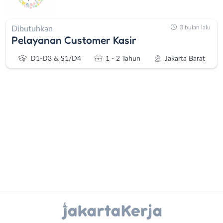
3 bulan lalu
Dibutuhkan
Pelayanan Customer Kasir
D1-D3 & S1/D4
1 - 2 Tahun
Jakarta Barat
Administrasi
Bebas
Ahli
(Remote
Gizi
Work)
Ahli
Bekasi
Instagram
WhatsApp
Kecantikan
Bogor
Analis
Depok
X - Twitter
Telegram
/
Jakarta
Peneliti
Barat
Kanal Lainnya..
Animator
Jakarta