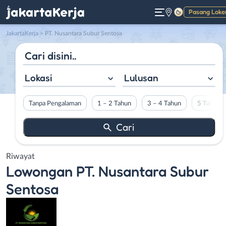
Pasang Loke
Gelap
JakartaKerja
>
PT. Nusantara Subur Sentosa
Lokasi
Lulusan
Tanpa Pengalaman
1 – 2 Tahun
3 – 4 Tahun
5 Tahun L
Riwayat
Lowongan
PT. Nusantara Subur
Sentosa