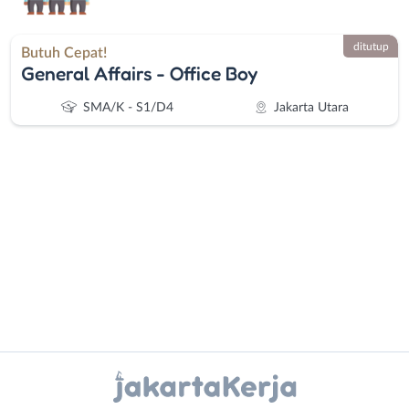
ditutup
Butuh Cepat!
General Affairs - Office Boy
SMA/K - S1/D4
Jakarta Utara
Administrasi
Bebas
Ahli
(Remote
Gizi
Work)
Ahli
Bekasi
Instagram
WhatsApp
Kecantikan
Bogor
Analis
Depok
X - Twitter
Telegram
/
Jakarta
Peneliti
Barat
Kanal Lainnya..
Animator
Jakarta