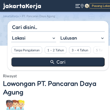
Pasang Loke
Gelap
JakartaKerja
>
PT. Pancaran Daya Agung
Lokasi
Lulusan
Tanpa Pengalaman
1 – 2 Tahun
3 – 4 Tahun
5 Tahun L
Riwayat
Lowongan
PT. Pancaran Daya
Agung