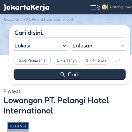
Pasang Loke
Gelap
JakartaKerja
>
PT. Pelangi Hotel International
Lokasi
Lulusan
Tanpa Pengalaman
1 – 2 Tahun
3 – 4 Tahun
5 Tahun L
Riwayat
Lowongan
PT. Pelangi Hotel
International