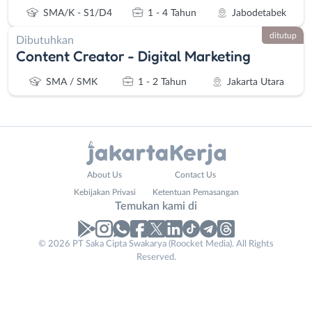
SMA/K - S1/D4
1 - 4 Tahun
Jabodetabek
ditutup
Dibutuhkan
Content Creator - Digital Marketing
SMA / SMK
1 - 2 Tahun
Jakarta Utara
Administrasi
Bebas
About Us
Contact Us
Ahli
(Remote
Kebijakan Privasi
Ketentuan Pemasangan
Gizi
Work)
Temukan kami di
Ahli
Bekasi
Kecantikan
Bogor
© 2026 PT Saka Cipta Swakarya (Roocket Media). All Rights
Analis
Depok
Reserved.
/
Jakarta
Peneliti
Barat
Animator
Jakarta