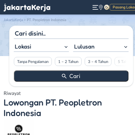
Pasang Loke
Gelap
JakartaKerja
>
PT. Peopletron Indonesia
Lokasi
Lulusan
Tanpa Pengalaman
1 – 2 Tahun
3 – 4 Tahun
5 Tahun L
Riwayat
Lowongan
PT. Peopletron
Indonesia