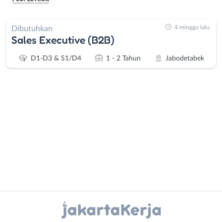
4 minggu lalu
Dibutuhkan
Sales Executive (B2B)
D1-D3 & S1/D4
1 - 2 Tahun
Jabodetabek
Administrasi
Bebas
Ahli
(Remote
Gizi
Work)
Ahli
Bekasi
Instagram
WhatsApp
Kecantikan
Bogor
Analis
Depok
X - Twitter
Telegram
/
Jakarta
Peneliti
Barat
Kanal Lainnya..
Animator
Jakarta