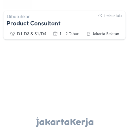
1 tahun lalu
Dibutuhkan
Product Consultant
D1-D3 & S1/D4
1 - 2 Tahun
Jakarta Selatan
Administrasi
Bebas
Ahli
(Remote
Gizi
Work)
Ahli
Bekasi
Instagram
WhatsApp
Kecantikan
Bogor
Analis
Depok
X - Twitter
Telegram
/
Jakarta
Peneliti
Barat
Kanal Lainnya..
Animator
Jakarta