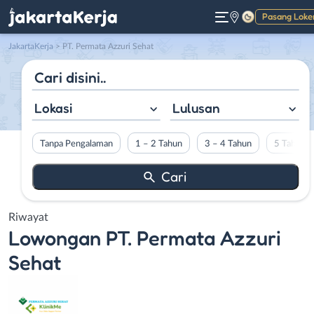
Pasang Loke
Gelap
JakartaKerja
>
PT. Permata Azzuri Sehat
Lokasi
Lulusan
Tanpa Pengalaman
1 – 2 Tahun
3 – 4 Tahun
5 Tahun L
Riwayat
Lowongan
PT. Permata Azzuri
Sehat