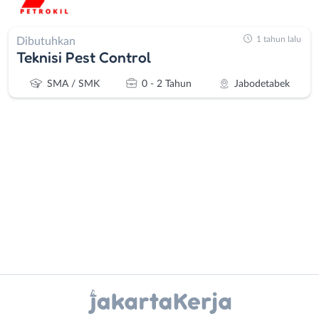
1 tahun lalu
Dibutuhkan
Teknisi Pest Control
SMA / SMK
0 - 2 Tahun
Jabodetabek
Administrasi
Bebas
Ahli
(Remote
Gizi
Work)
Ahli
Bekasi
Instagram
WhatsApp
Kecantikan
Bogor
Analis
Depok
X - Twitter
Telegram
/
Jakarta
Peneliti
Barat
Kanal Lainnya..
Animator
Jakarta