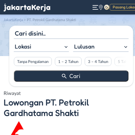
Pasang Loke
Gelap
JakartaKerja
>
PT. Petrokil Gardhatama Shakti
Lokasi
Lulusan
Tanpa Pengalaman
1 – 2 Tahun
3 – 4 Tahun
5 Tahun L
Riwayat
Lowongan
PT. Petrokil
Gardhatama Shakti