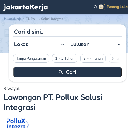
Pasang Loke
Gelap
JakartaKerja
>
PT. Pollux Solusi Integrasi
Lokasi
Lulusan
Tanpa Pengalaman
1 – 2 Tahun
3 – 4 Tahun
5 Tahun L
Riwayat
Lowongan
PT. Pollux Solusi
Integrasi