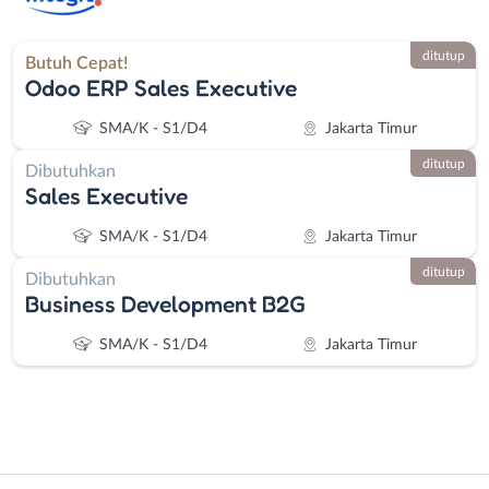
ditutup
Butuh Cepat!
Odoo ERP Sales Executive
SMA/K - S1/D4
Jakarta Timur
ditutup
Dibutuhkan
Sales Executive
SMA/K - S1/D4
Jakarta Timur
ditutup
Dibutuhkan
Business Development B2G
SMA/K - S1/D4
Jakarta Timur
Instagram
WhatsApp
Administrasi
Bebas
X - Twitter
Telegram