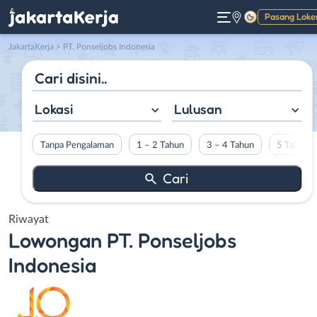
Pasang Loke
Gelap
JakartaKerja
>
PT. Ponseljobs Indonesia
Lokasi
Lulusan
Tanpa Pengalaman
1 – 2 Tahun
3 – 4 Tahun
5 Tahun L
Riwayat
Lowongan
PT. Ponseljobs
Indonesia