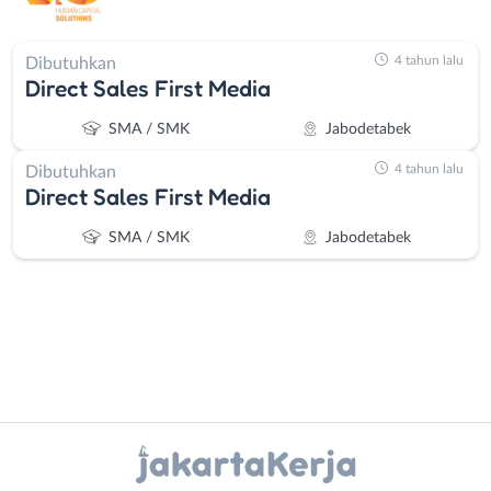
4 tahun lalu
Dibutuhkan
Direct Sales First Media
SMA / SMK
Jabodetabek
4 tahun lalu
Dibutuhkan
Direct Sales First Media
SMA / SMK
Jabodetabek
Instagram
WhatsApp
Administrasi
Bebas
Ahli
(Remote
X - Twitter
Telegram
Gizi
Work)
Ahli
Bekasi
Kanal Lainnya..
Kecantikan
Bogor