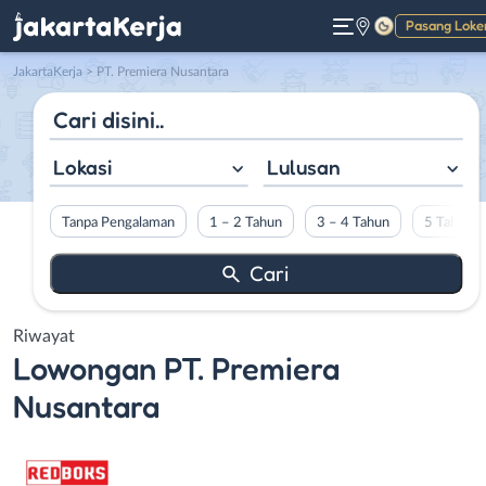
Pasang Loke
Gelap
JakartaKerja
>
PT. Premiera Nusantara
Lokasi
Lulusan
Tanpa Pengalaman
1 – 2 Tahun
3 – 4 Tahun
5 Tahun L
Riwayat
Lowongan
PT. Premiera
Nusantara