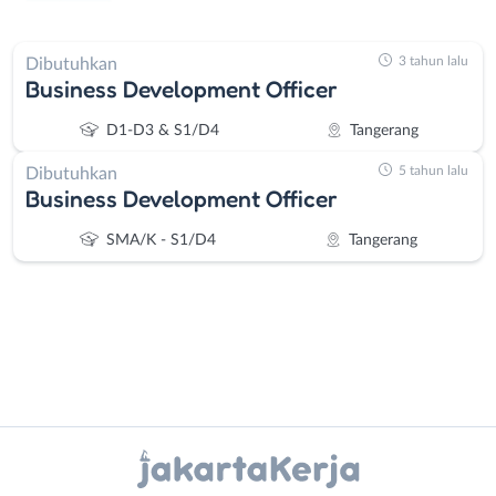
3 tahun lalu
Dibutuhkan
Business Development Officer
D1-D3 & S1/D4
Tangerang
5 tahun lalu
Dibutuhkan
Business Development Officer
SMA/K - S1/D4
Tangerang
Instagram
WhatsApp
Administrasi
Bebas
Ahli
(Remote
X - Twitter
Telegram
Gizi
Work)
Ahli
Bekasi
Kanal Lainnya..
Kecantikan
Bogor