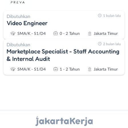
1 bulan lalu
Dibutuhkan
Video Engineer
SMA/K - S1/D4
0 - 2 Tahun
Jakarta Timur
2 bulan lalu
Dibutuhkan
Marketplace Specialist - Staff Accounting
& Internal Audit
SMA/K - S1/D4
1 - 2 Tahun
Jakarta Timur
Instagram
WhatsApp
Administrasi
Bebas
X - Twitter
Telegram
Ahli
(Remote
Gizi
Work)
Kanal Lainnya..
Ahli
Bekasi