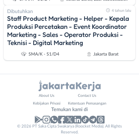
4 tahun lalu
Dibutuhkan
Staff Product Marketing - Helper - Kepala
Produksi Percetakan - Event Koordinator
Marketing - Sales - Operator Produksi -
Teknisi - Digital Marketing
SMA/K - S1/D4
Jakarta Barat
Administrasi
Bebas
About Us
Contact Us
Ahli
(Remote
Kebijakan Privasi
Ketentuan Pemasangan
Gizi
Work)
Temukan kami di
Ahli
Bekasi
Kecantikan
Bogor
© 2026 PT Saka Cipta Swakarya (Roocket Media). All Rights
Analis
Depok
Reserved.
/
Jakarta