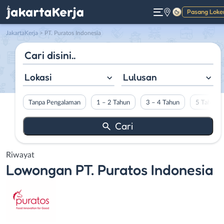
Pasang Loke
Gelap
JakartaKerja
>
PT. Puratos Indonesia
Lokasi
Lulusan
Tanpa Pengalaman
1 – 2 Tahun
3 – 4 Tahun
5 Tahun L
Riwayat
Lowongan
PT. Puratos Indonesia