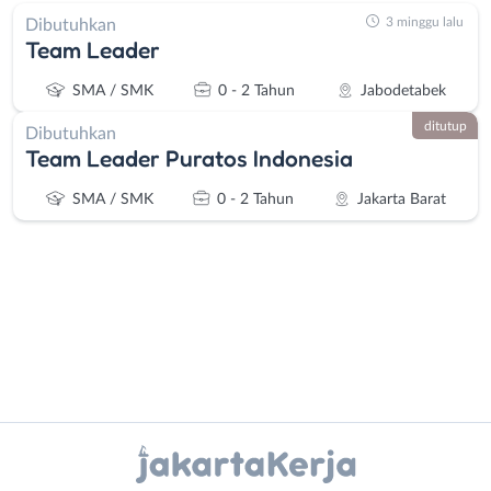
3 minggu lalu
Dibutuhkan
Team Leader
SMA / SMK
0 - 2 Tahun
Jabodetabek
ditutup
Dibutuhkan
Team Leader Puratos Indonesia
SMA / SMK
0 - 2 Tahun
Jakarta Barat
Administrasi
Bebas
Ahli
(Remote
Instagram
WhatsApp
Gizi
Work)
Ahli
Bekasi
X - Twitter
Telegram
Kecantikan
Bogor
Analis
Depok
Kanal Lainnya..