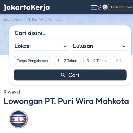
Pasang Loke
Gelap
JakartaKerja
>
PT. Puri Wira Mahkota
Lokasi
Lulusan
Tanpa Pengalaman
1 – 2 Tahun
3 – 4 Tahun
5 Tahun L
Riwayat
Lowongan
PT. Puri Wira Mahkota