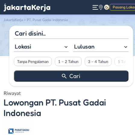
Pasang Loke
Gelap
JakartaKerja
>
PT. Pusat Gadai Indonesia
Lokasi
Lulusan
Tanpa Pengalaman
1 – 2 Tahun
3 – 4 Tahun
5 Tahun L
Riwayat
Lowongan
PT. Pusat Gadai
Indonesia