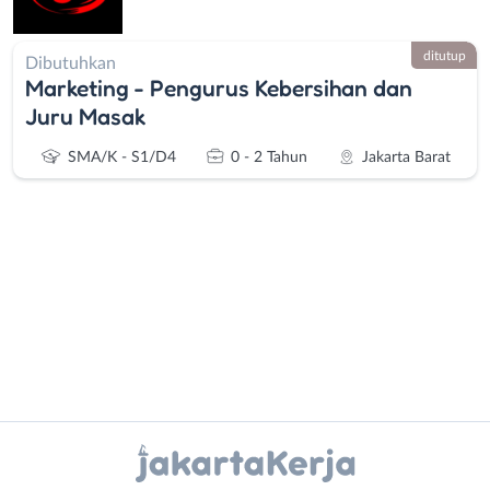
ditutup
Dibutuhkan
Marketing - Pengurus Kebersihan dan
Juru Masak
SMA/K - S1/D4
0 - 2 Tahun
Jakarta Barat
Administrasi
Bebas
Ahli
(Remote
Gizi
Work)
Instagram
WhatsApp
Ahli
Bekasi
Kecantikan
Bogor
X - Twitter
Telegram
Analis
Depok
/
Jakarta
Kanal Lainnya..
Peneliti
Barat