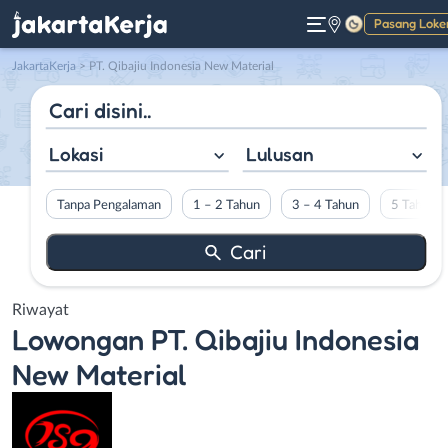
Pasang Loke
Gelap
JakartaKerja
>
PT. Qibajiu Indonesia New Material
Lokasi
Lulusan
Tanpa Pengalaman
1 – 2 Tahun
3 – 4 Tahun
5 Tahun L
Riwayat
Lowongan
PT. Qibajiu Indonesia
New Material