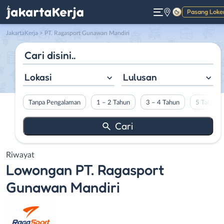
Pasang Loke
Gelap
JakartaKerja
>
PT. Ragasport Gunawan Mandiri
Lokasi
Lulusan
Tanpa Pengalaman
1 – 2 Tahun
3 – 4 Tahun
5 Tahun L
Riwayat
Lowongan
PT. Ragasport
Gunawan Mandiri