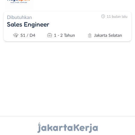
11 bulan lalu
Dibutuhkan
Sales Engineer
S1 / D4
1 - 2 Tahun
Jakarta Selatan
Administrasi
Bebas
Ahli
(Remote
Gizi
Work)
Ahli
Bekasi
Instagram
WhatsApp
Kecantikan
Bogor
Analis
Depok
X - Twitter
Telegram
/
Jakarta
Peneliti
Barat
Kanal Lainnya..
Animator
Jakarta