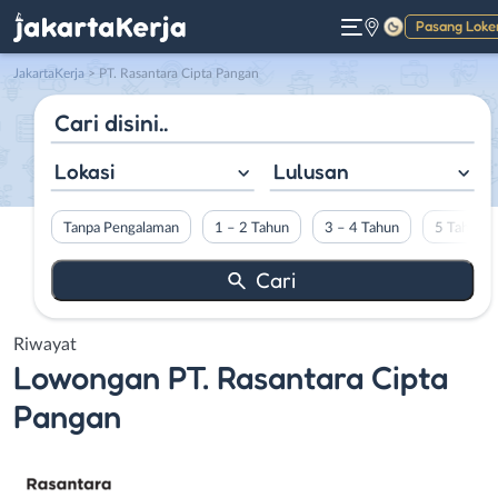
Pasang Loke
Gelap
JakartaKerja
>
PT. Rasantara Cipta Pangan
Lokasi
Lulusan
Tanpa Pengalaman
1 – 2 Tahun
3 – 4 Tahun
5 Tahun L
Riwayat
Lowongan
PT. Rasantara Cipta
Pangan