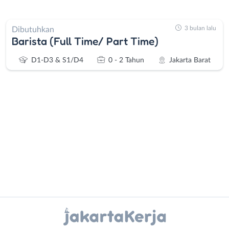
3 bulan lalu
Dibutuhkan
Barista (Full Time/ Part Time)
D1-D3 & S1/D4
0 - 2 Tahun
Jakarta Barat
Administrasi
Bebas
Ahli
(Remote
Gizi
Work)
Ahli
Bekasi
Instagram
WhatsApp
Kecantikan
Bogor
Analis
Depok
X - Twitter
Telegram
/
Jakarta
Peneliti
Barat
Kanal Lainnya..
Animator
Jakarta