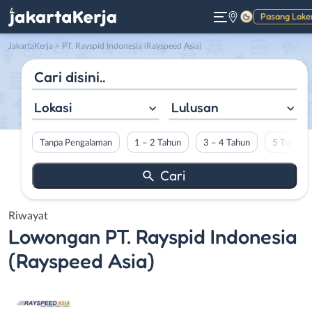
Pasang Loke
Gelap
JakartaKerja
>
PT. Rayspid Indonesia (Rayspeed Asia)
Lokasi
Lulusan
Tanpa Pengalaman
1 – 2 Tahun
3 – 4 Tahun
5 Tahun L
Riwayat
Lowongan
PT. Rayspid Indonesia
(Rayspeed Asia)