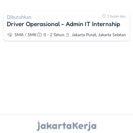
1 bulan lalu
Dibutuhkan
Driver Operasional - Admin IT Internship
SMA / SMK
0 - 2 Tahun
Jakarta Pusat, Jakarta Selatan
Administrasi
Bebas
Ahli
(Remote
Gizi
Work)
Ahli
Bekasi
Instagram
WhatsApp
Kecantikan
Bogor
Analis
Depok
X - Twitter
Telegram
/
Jakarta
Peneliti
Barat
Kanal Lainnya..
Animator
Jakarta