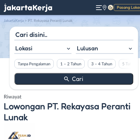
Pasang Loke
Gelap
JakartaKerja
>
PT. Rekayasa Peranti Lunak
Lokasi
Lulusan
Tanpa Pengalaman
1 – 2 Tahun
3 – 4 Tahun
5 Tahun L
Riwayat
Lowongan
PT. Rekayasa Peranti
Lunak