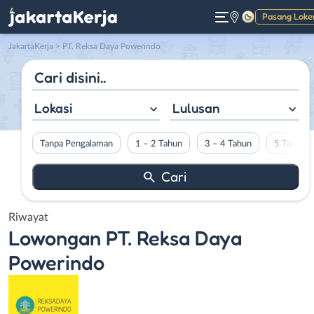
Pasang Loke
Gelap
JakartaKerja
>
PT. Reksa Daya Powerindo
Lokasi
Lulusan
Tanpa Pengalaman
1 – 2 Tahun
3 – 4 Tahun
5 Tahun L
Riwayat
Lowongan
PT. Reksa Daya
Powerindo