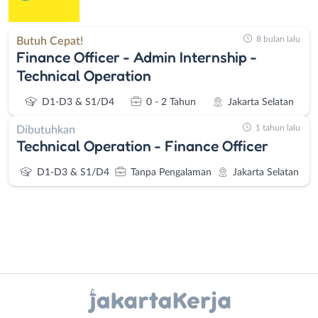
8 bulan lalu
Butuh Cepat!
Finance Officer - Admin Internship -
Technical Operation
D1-D3 & S1/D4
0 - 2 Tahun
Jakarta Selatan
1 tahun lalu
Dibutuhkan
Technical Operation - Finance Officer
D1-D3 & S1/D4
Tanpa Pengalaman
Jakarta Selatan
Instagram
WhatsApp
Administrasi
Bebas
X - Twitter
Telegram
Ahli
(Remote
Gizi
Work)
Kanal Lainnya..
Ahli
Bekasi