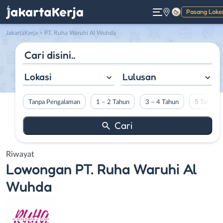
Pasang Loke
Gelap
JakartaKerja
>
PT. Ruha Waruhi Al Wuhda
Lokasi
Lulusan
Tanpa Pengalaman
1 – 2 Tahun
3 – 4 Tahun
5 Tahun L
Riwayat
Lowongan
PT. Ruha Waruhi Al
Wuhda