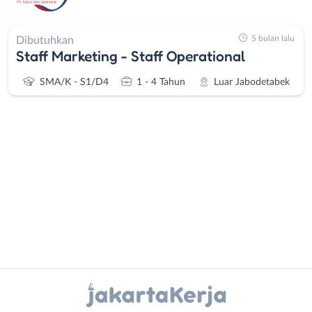
5 bulan lalu
Dibutuhkan
Staff Marketing - Staff Operational
SMA/K - S1/D4
1 - 4 Tahun
Luar Jabodetabek
Administrasi
Bebas
Ahli
(Remote
Gizi
Work)
Ahli
Bekasi
Instagram
WhatsApp
Kecantikan
Bogor
Analis
Depok
X - Twitter
Telegram
/
Jakarta
Peneliti
Barat
Kanal Lainnya..
Animator
Jakarta