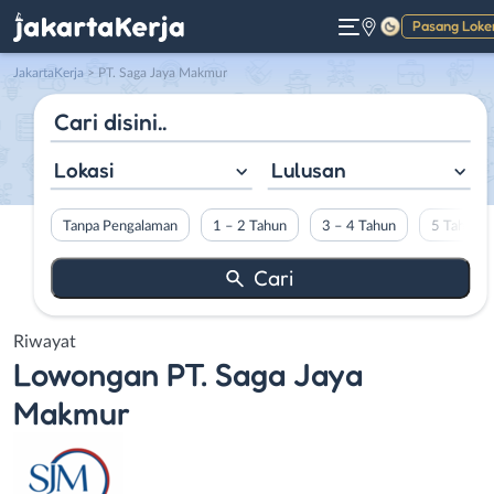
Pasang Loke
Gelap
JakartaKerja
>
PT. Saga Jaya Makmur
Lokasi
Lulusan
Tanpa Pengalaman
1 – 2 Tahun
3 – 4 Tahun
5 Tahun L
Riwayat
Lowongan
PT. Saga Jaya
Makmur