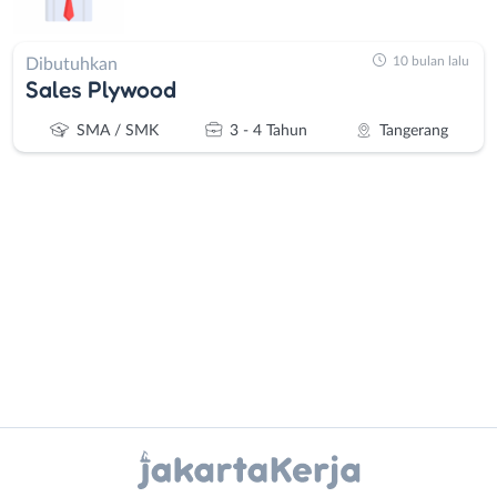
10 bulan lalu
Dibutuhkan
Sales Plywood
SMA / SMK
3 - 4 Tahun
Tangerang
Administrasi
Bebas
Ahli
(Remote
Gizi
Work)
Ahli
Bekasi
Instagram
WhatsApp
Kecantikan
Bogor
Analis
Depok
X - Twitter
Telegram
/
Jakarta
Peneliti
Barat
Kanal Lainnya..
Animator
Jakarta