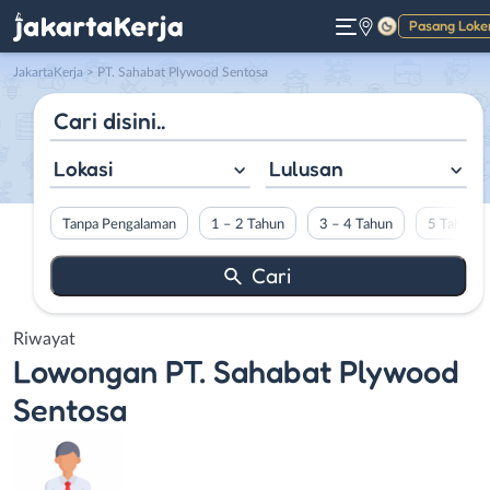
Pasang Loke
Gelap
JakartaKerja
>
PT. Sahabat Plywood Sentosa
Lokasi
Lulusan
Tanpa Pengalaman
1 – 2 Tahun
3 – 4 Tahun
5 Tahun L
Riwayat
Lowongan
PT. Sahabat Plywood
Sentosa