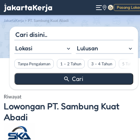
Pasang Loke
Gelap
JakartaKerja
>
PT. Sambung Kuat Abadi
Lokasi
Lulusan
Tanpa Pengalaman
1 – 2 Tahun
3 – 4 Tahun
5 Tahun L
Riwayat
Lowongan
PT. Sambung Kuat
Abadi