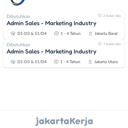
2 bulan lalu
Dibutuhkan
Admin Sales - Marketing Industry
D1-D3 & S1/D4
1 - 4 Tahun
Jakarta Barat
7 bulan lalu
Dibutuhkan
Admin Sales - Marketing Industry
D1-D3 & S1/D4
1 - 4 Tahun
Jakarta Utara
Instagram
WhatsApp
Administrasi
Bebas
Ahli
(Remote
X - Twitter
Telegram
Gizi
Work)
Ahli
Bekasi
Kanal Lainnya..
Kecantikan
Bogor