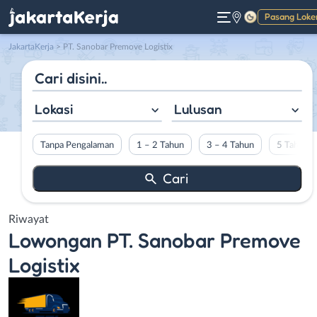
Pasang Loke
Gelap
JakartaKerja
>
PT. Sanobar Premove Logistix
Lokasi
Lulusan
Tanpa Pengalaman
1 – 2 Tahun
3 – 4 Tahun
5 Tahun L
Riwayat
Lowongan
PT. Sanobar Premove
Logistix