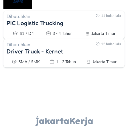
11 bulan lalu
Dibutuhkan
PIC Logistic Trucking
S1 / D4
3 - 4 Tahun
Jakarta Timur
12 bulan lalu
Dibutuhkan
Driver Truck - Kernet
SMA / SMK
1 - 2 Tahun
Jakarta Timur
Instagram
WhatsApp
Administrasi
Bebas
Ahli
(Remote
X - Twitter
Telegram
Gizi
Work)
Ahli
Bekasi
Kanal Lainnya..
Kecantikan
Bogor