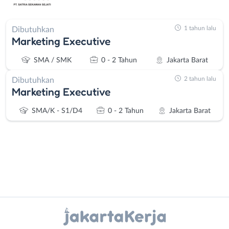
1 tahun lalu
Dibutuhkan
Marketing Executive
SMA / SMK
0 - 2 Tahun
Jakarta Barat
2 tahun lalu
Dibutuhkan
Marketing Executive
SMA/K - S1/D4
0 - 2 Tahun
Jakarta Barat
Instagram
WhatsApp
Administrasi
Bebas
Ahli
(Remote
X - Twitter
Telegram
Gizi
Work)
Ahli
Bekasi
Kanal Lainnya..
Kecantikan
Bogor