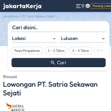
Pasang Loke
Gelap
JakartaKerja
>
PT. Satria Sekawan Sejati
Lokasi
Lulusan
Tanpa Pengalaman
1 – 2 Tahun
3 – 4 Tahun
5 Tahun L
Riwayat
Lowongan
PT. Satria Sekawan
Sejati