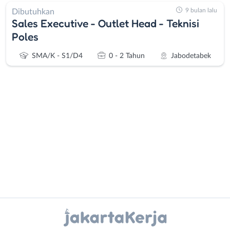
9 bulan lalu
Dibutuhkan
Sales Executive - Outlet Head - Teknisi
Poles
SMA/K - S1/D4
0 - 2 Tahun
Jabodetabek
Administrasi
Bebas
Ahli
(Remote
Gizi
Work)
Ahli
Bekasi
Kecantikan
Bogor
Instagram
WhatsApp
Analis
Depok
/
Jakarta
X - Twitter
Telegram
Peneliti
Barat
Animator
Jakarta
Kanal Lainnya..
Apoteker
Pusat