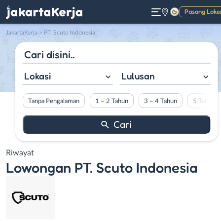
Pasang Loke
Gelap
JakartaKerja
>
PT. Scuto Indonesia
Lokasi
Lulusan
Tanpa Pengalaman
1 – 2 Tahun
3 – 4 Tahun
5 Tahun L
Riwayat
Lowongan
PT. Scuto Indonesia