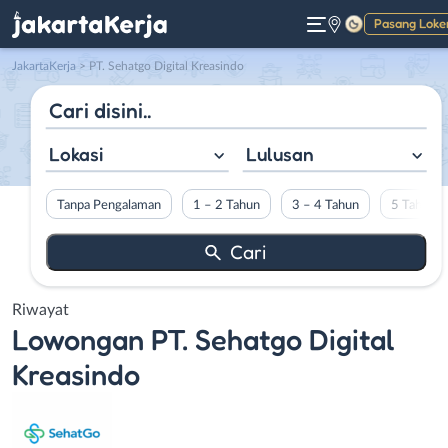
Pasang Loke
Gelap
JakartaKerja
>
PT. Sehatgo Digital Kreasindo
Lokasi
Lulusan
Tanpa Pengalaman
1 – 2 Tahun
3 – 4 Tahun
5 Tahun L
Riwayat
Lowongan
PT. Sehatgo Digital
Kreasindo