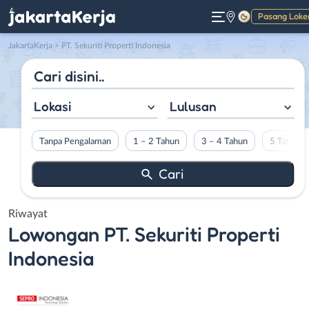
Pasang Loke
Gelap
JakartaKerja
>
PT. Sekuriti Properti Indonesia
Lokasi
Lulusan
Tanpa Pengalaman
1 – 2 Tahun
3 – 4 Tahun
5 Tahun L
Riwayat
Lowongan
PT. Sekuriti Properti
Indonesia