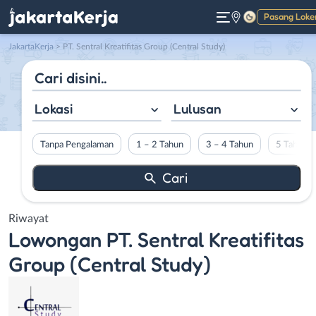
Pasang Loke
Gelap
JakartaKerja
>
PT. Sentral Kreatifitas Group (Central Study)
Lokasi
Lulusan
Tanpa Pengalaman
1 – 2 Tahun
3 – 4 Tahun
5 Tahun L
Riwayat
Lowongan
PT. Sentral Kreatifitas
Group (Central Study)