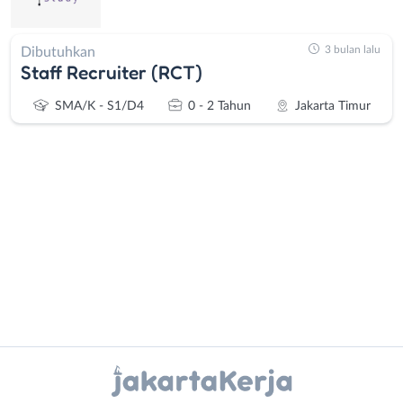
3 bulan lalu
Dibutuhkan
Staff Recruiter (RCT)
SMA/K - S1/D4
0 - 2 Tahun
Jakarta Timur
Administrasi
Bebas
Ahli
(Remote
Gizi
Work)
Ahli
Bekasi
Instagram
WhatsApp
Kecantikan
Bogor
Analis
Depok
X - Twitter
Telegram
/
Jakarta
Peneliti
Barat
Kanal Lainnya..
Animator
Jakarta