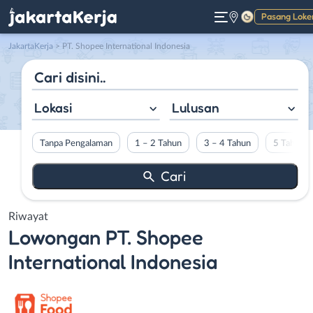
Pasang Loke
Gelap
JakartaKerja
>
PT. Shopee International Indonesia
Lokasi
Lulusan
Tanpa Pengalaman
1 – 2 Tahun
3 – 4 Tahun
5 Tahun L
Riwayat
Lowongan
PT. Shopee
International Indonesia