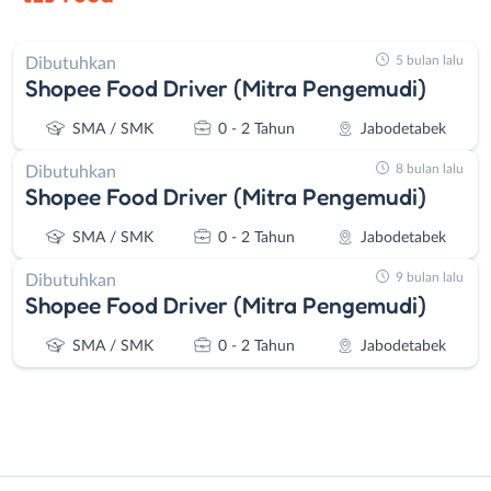
5 bulan lalu
Dibutuhkan
Shopee Food Driver (Mitra Pengemudi)
SMA / SMK
0 - 2 Tahun
Jabodetabek
8 bulan lalu
Dibutuhkan
Shopee Food Driver (Mitra Pengemudi)
SMA / SMK
0 - 2 Tahun
Jabodetabek
9 bulan lalu
Dibutuhkan
Shopee Food Driver (Mitra Pengemudi)
SMA / SMK
0 - 2 Tahun
Jabodetabek
Instagram
WhatsApp
Administrasi
Bebas
X - Twitter
Telegram