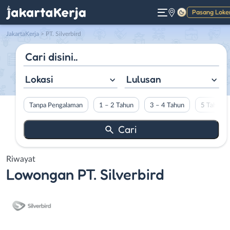
Pasang Loke
Gelap
JakartaKerja
>
PT. Silverbird
Lokasi
Lulusan
Tanpa Pengalaman
1 – 2 Tahun
3 – 4 Tahun
5 Tahun L
Riwayat
Lowongan
PT. Silverbird