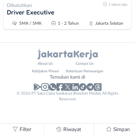
1 tahun lalu
Dibutuhkan
Driver Executive
SMA / SMK
1 - 2 Tahun
Jakarta Selatan
Administrasi
Bebas
About Us
Contact Us
Ahli
(Remote
Kebijakan Privasi
Ketentuan Pemasangan
Gizi
Work)
Temukan kami di
Ahli
Bekasi
Kecantikan
Bogor
© 2026 PT Saka Cipta Swakarya (Roocket Media). All Rights
Analis
Depok
Reserved.
/
Jakarta
Peneliti
Barat
Animator
Jakarta
Apoteker
Pusat
Filter
Riwayat
Simpan
Arsitek
Jakarta