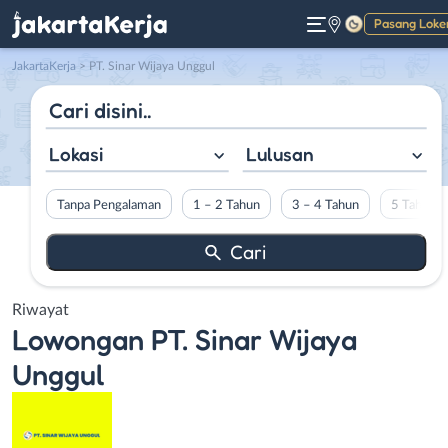
Pasang Loke
Gelap
JakartaKerja
>
PT. Sinar Wijaya Unggul
Lokasi
Lulusan
Tanpa Pengalaman
1 – 2 Tahun
3 – 4 Tahun
5 Tahun L
Riwayat
Lowongan
PT. Sinar Wijaya
Unggul