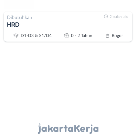
2 bulan lalu
Dibutuhkan
HRD
D1-D3 & S1/D4
0 - 2 Tahun
Bogor
Administrasi
Bebas
Ahli
(Remote
Gizi
Work)
Ahli
Bekasi
Instagram
WhatsApp
Kecantikan
Bogor
Analis
Depok
X - Twitter
Telegram
/
Jakarta
Peneliti
Barat
Kanal Lainnya..
Animator
Jakarta