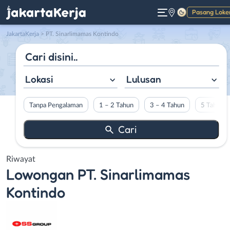
Pasang Loke
Gelap
JakartaKerja
>
PT. Sinarlimamas Kontindo
Lokasi
Lulusan
Tanpa Pengalaman
1 – 2 Tahun
3 – 4 Tahun
5 Tahun L
Riwayat
Lowongan
PT. Sinarlimamas
Kontindo