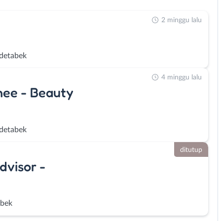
2 minggu lalu
detabek
4 minggu lalu
nee - Beauty
detabek
ditutup
dvisor -
abek