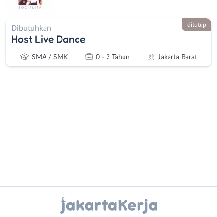
ditutup
Dibutuhkan
Host Live Dance
SMA / SMK
0 - 2 Tahun
Jakarta Barat
Administrasi
Bebas
Ahli
(Remote
Gizi
Work)
Ahli
Bekasi
Instagram
WhatsApp
Kecantikan
Bogor
Analis
Depok
X - Twitter
Telegram
/
Jakarta
Peneliti
Barat
Kanal Lainnya..
Animator
Jakarta