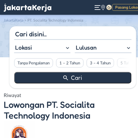
Pasang Loke
Gelap
JakartaKerja
>
PT. Socialita Technology Indonesia
Lokasi
Lulusan
Tanpa Pengalaman
1 – 2 Tahun
3 – 4 Tahun
5 Tahun L
Riwayat
Lowongan
PT. Socialita
Technology Indonesia